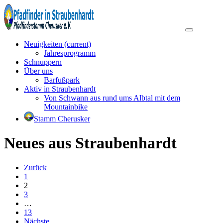
Neuigkeiten
(current)
Jahresprogramm
Schnuppern
Über uns
Barfußpark
Aktiv in Straubenhardt
Von Schwann aus rund ums Albtal mit dem
Mountainbike
Stamm Cherusker
Neues aus Straubenhardt
Zurück
1
2
3
…
13
Nächste