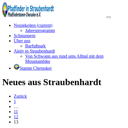
Neuigkeiten
(current)
Jahresprogramm
Schnuppern
Über uns
Barfußpark
Aktiv in Straubenhardt
Von Schwann aus rund ums Albtal mit dem
Mountainbike
Stamm Cherusker
Neues aus Straubenhardt
Zurück
1
…
11
12
13